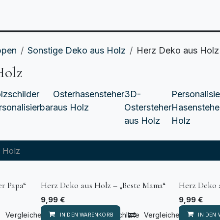
Anlässe
Personalisierbares
Laserzuschnitt
T
ppen
Sonstige Deko aus Holz
Herz Deko aus Holz
Holz
lzschilder
Osterhasensteher
3D-
Personalisie
rsonalisierbar
aus Holz
Ostersteher
Hasenstehe
aus Holz
Holz
er Papa“
Herz Deko aus Holz – „Beste Mama“
Herz Deko 
9,99
€
9,99
€
Vergleichen
Auf die Wunschliste
Vergleichen
Au
IN DEN WARENKORB
IN DEN