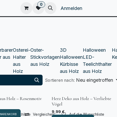
0
eam
Kataloge
Home
Anmelden
rbarer
Osterei-
Oster-
3D
Halloween
Ha
r aus
Halter
Stickvorlagen
Halloween
LED-
Ke
aus
aus Holz
Kürbisse
Teelichthalter
Holz
aus Holz
aus Holz
Neu eingetroffen
Sortieren nach:
Ribbon Name
aus Holz – Rosenmotiv
Herz Deko aus Holz – Verliebte
Vögel
9,99
€
f die Wunschliste
Vergleichen
Auf die Wunschliste
 WARENKORB