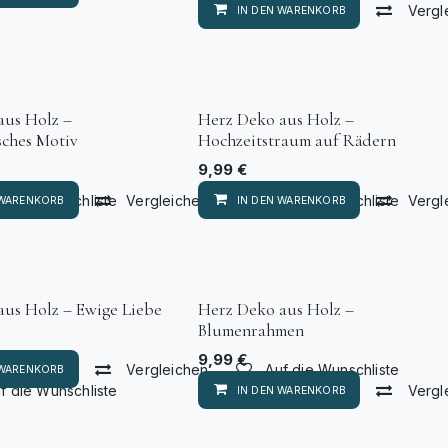
Vergl
IN DEN WARENKORB
aus Holz –
Herz Deko aus Holz –
sches Motiv
Hochzeitstraum auf Rädern
9,99
€
f die Wunschliste
Vergleichen
Auf die Wunschliste
Vergl
 WARENKORB
IN DEN WARENKORB
aus Holz – Ewige Liebe
Herz Deko aus Holz –
Blumenrahmen
9,99
€
Vergleichen
Auf die Wunschliste
 WARENKORB
f die Wunschliste
Vergl
IN DEN WARENKORB