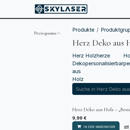
ZUM INHALT SPRINGEN
Produkte
Produkte
Produktgru
Preisspanne
Herz Deko aus 
Herz
Holzherze
Ho
Deko
personalisierbar
pe
aus
Holz
Herz Deko aus Holz – „Best
9,99
€
IN DEN WARENKORB