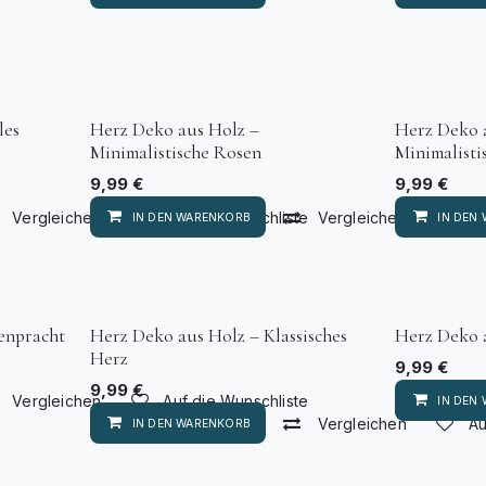
les
Herz Deko aus Holz –
Herz Deko 
Minimalistische Rosen
Minimalisti
9,99
€
9,99
€
Vergleichen
Auf die Wunschliste
Vergleichen
Au
IN DEN WARENKORB
IN DEN
enpracht
Herz Deko aus Holz – Klassisches
Herz Deko 
Herz
9,99
€
9,99
€
Vergleichen
Auf die Wunschliste
IN DEN
Vergleichen
Au
IN DEN WARENKORB