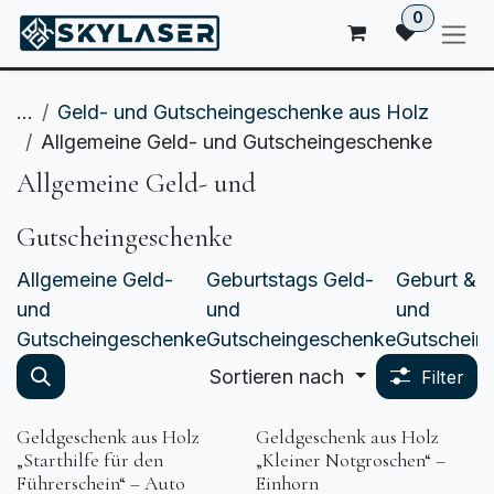
ZUM INHALT SPRINGEN
0
...
Geld- und Gutscheingeschenke aus Holz
Allgemeine Geld- und Gutscheingeschenke
Allgemeine Geld- und
Gutscheingeschenke
Allgemeine Geld-
Geburtstags Geld-
Geburt & 
und
und
und
Gutscheingeschenke
Gutscheingeschenke
Gutschein
Sortieren nach
Filter
Geldgeschenk aus Holz
Geldgeschenk aus Holz
„Starthilfe für den
„Kleiner Notgroschen“ –
Führerschein“ – Auto
Einhorn