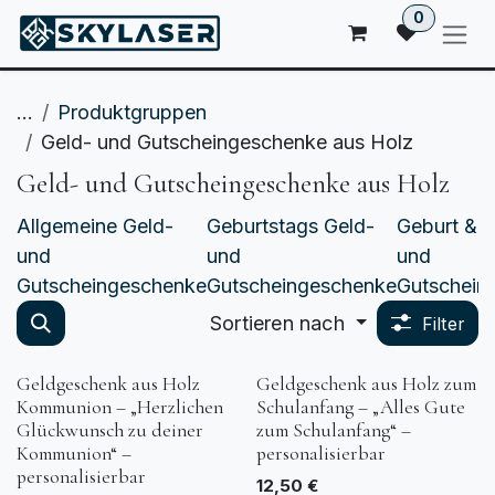
ZUM INHALT SPRINGEN
0
...
Produktgruppen
Geld- und Gutscheingeschenke aus Holz
Geld- und Gutscheingeschenke aus Holz
Allgemeine Geld-
Geburtstags Geld-
Geburt & 
und
und
und
Gutscheingeschenke
Gutscheingeschenke
Gutschein
Sortieren nach
Filter
Geldgeschenk aus Holz
Geldgeschenk aus Holz zum
Kommunion – „Herzlichen
Schulanfang – „Alles Gute
Glückwunsch zu deiner
zum Schulanfang“ –
Kommunion“ –
personalisierbar
personalisierbar
12,50
€