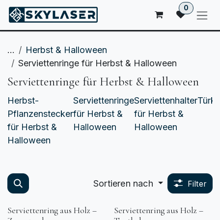
ZUM INHALT SPRINGEN
0
...
Herbst & Halloween
Serviettenringe für Herbst & Halloween
Serviettenringe für Herbst & Halloween
Herbst-
Serviettenringe
Serviettenhalter
Türk
Pflanzenstecker
für Herbst &
für Herbst &
für Herbst &
Halloween
Halloween
Halloween
Sortieren nach
Filter
Serviettenring aus Holz –
Serviettenring aus Holz –