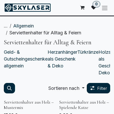
ZUM INHALT SPRINGEN
0
...
Allgemein
Serviettenhalter für Alltag & Feiern
Serviettenhalter für Alltag & Feiern
Geld- &
Herzanhänger
Türkränze
Holzsch
Gutscheingeschenke
als Geschenk
als
allgemein
& Deko
Gesche
Deko
Sortieren nach
Filter
Serviettenhalter aus Holz –
Serviettenhalter aus Holz –
Mustermix
Spielende Katze