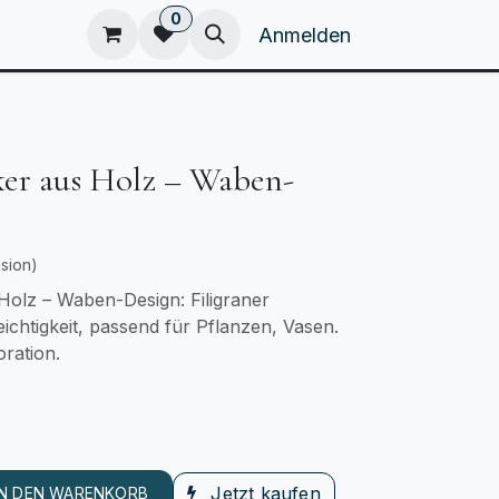
0
eam
Kataloge
Home
Anmelden
ker aus Holz – Waben-
sion)
Holz – Waben-Design: Filigraner
ichtigkeit, passend für Pflanzen, Vasen.
ration.
Jetzt kaufen
IN DEN WARENKORB