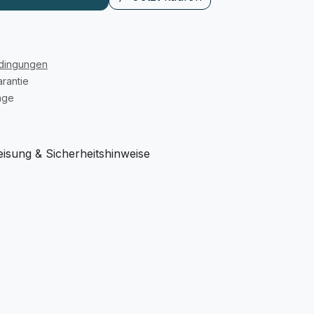
edingungen
rantie
age
sung & Sicherheitshinweise