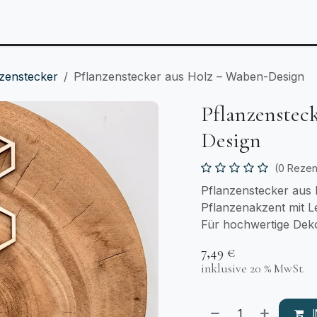
Anlässe
Personalisierbares
Laserzuschnitt
T
zenstecker
Pflanzenstecker aus Holz – Waben-Design
Pflanzenstec
Design
(0 Rezen
Pflanzenstecker aus 
Pflanzenakzent mit Le
Für hochwertige Deko
7,49
€
inklusive 20 % MwSt.