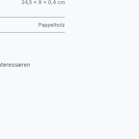
24,5 × 9 × 0,4 cm
Pappelholz
nteressieren