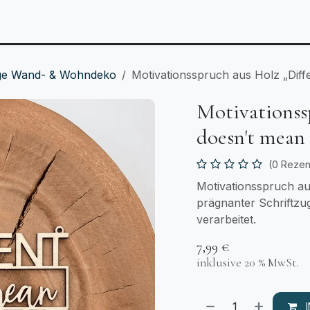
Anlässe
Personalisierbares
Laserzuschnitt
T
ige Wand- & Wohndeko
Motivationsspruch aus Holz „Dif
Motivationss
doesn't mean
(0 Rezen
Motivationsspruch au
prägnanter Schriftzug
verarbeitet.
7,99
€
inklusive 20 % MwSt.