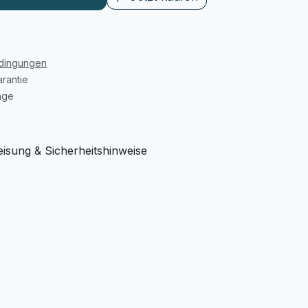
edingungen
rantie
age
sung & Sicherheitshinweise