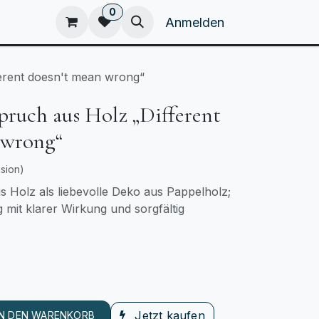
0
eam
Kataloge
Home
Anmelden
ferent doesn't mean wrong“
pruch aus Holz „Different
 wrong“
sion)
s Holz als liebevolle Deko aus Pappelholz;
 mit klarer Wirkung und sorgfältig
Jetzt kaufen
IN DEN WARENKORB