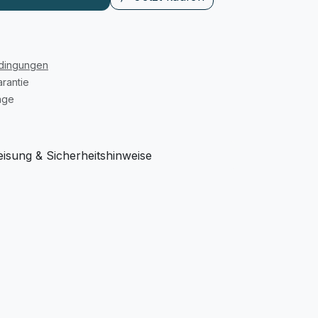
edingungen
rantie
age
sung & Sicherheitshinweise