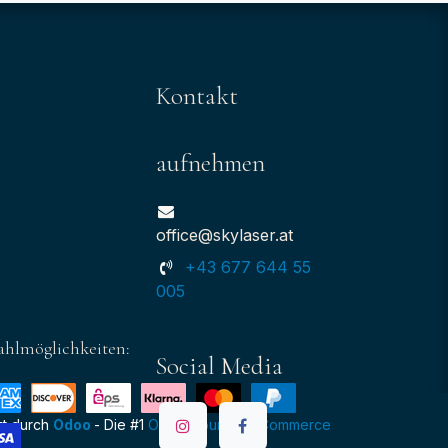
Kontakt
aufnehmen
office@skylaser.at
+43 677 644 55
005
ahlmöglichkeiten:
Social Media
zt durch
Odoo
- Die #1
Open-Source-E-Commerce