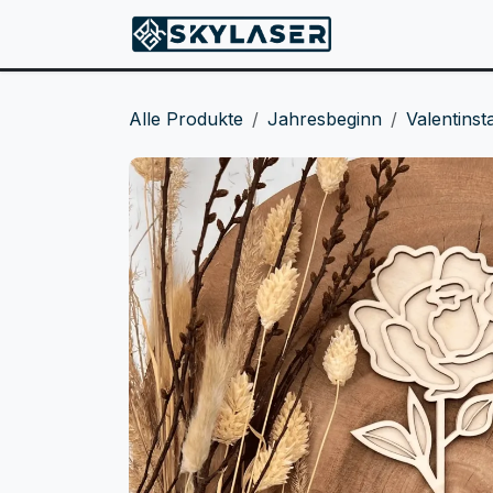
ZUM INHALT SPRINGEN
Produkte
Alle Produkte
Jahresbeginn
Valentinst