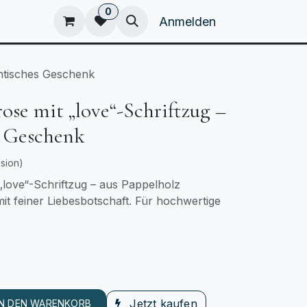
0
eam
Kataloge
Home
Anmelden
antisches Geschenk
ose mit „love“-Schriftzug –
s Geschenk
sion)
„love“-Schriftzug – aus Pappelholz
 mit feiner Liebesbotschaft. Für hochwertige
Jetzt kaufen
IN DEN WARENKORB