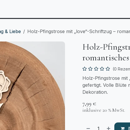
Anlässe
Personalisierbares
Laserzuschnitt
T
ag & Liebe
Holz-Pfingstrose mit „love“-Schriftzug – rom
Holz-Pfingstr
romantische
(0 Rezen
Holz-Pfingstrose mit 
gefertigt. Volle Blüte
Dekoration.
7,99
€
inklusive 20 % MwSt.