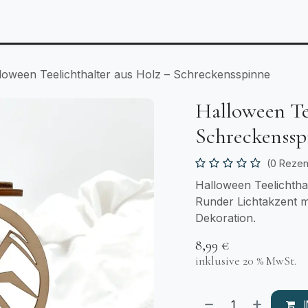
Anlässe
Personalisierbares
Laserzuschnitt
T
loween Teelichthalter aus Holz – Schreckensspinne
Halloween Te
Schreckenssp
(0 Rezen
Halloween Teelichthal
Runder Lichtakzent m
Dekoration.
8,99
€
inklusive 20 % MwSt.