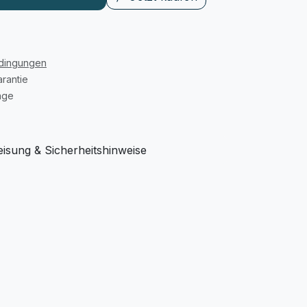
edingungen
rantie
age
sung & Sicherheitshinweise