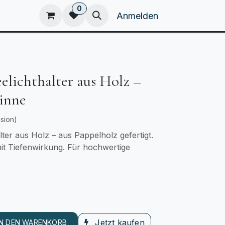
0
eam
Kataloge
Home
Anmelden
elichthalter aus Holz –
inne
sion)
ter aus Holz – aus Pappelholz gefertigt.
it Tiefenwirkung. Für hochwertige
Jetzt kaufen
IN DEN WARENKORB