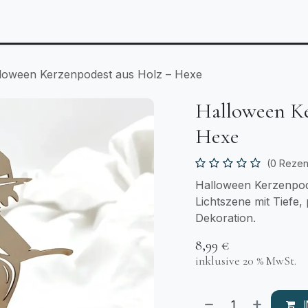
Anlässe
Personalisierbares
Laserzuschnitt
T
loween Kerzenpodest aus Holz – Hexe
Halloween Ke
Hexe
(0 Rezen
Halloween Kerzenpod
Lichtszene mit Tiefe
Dekoration.
8,99
€
inklusive 20 % MwSt.