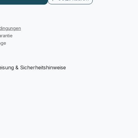
edingungen
rantie
age
sung & Sicherheitshinweise