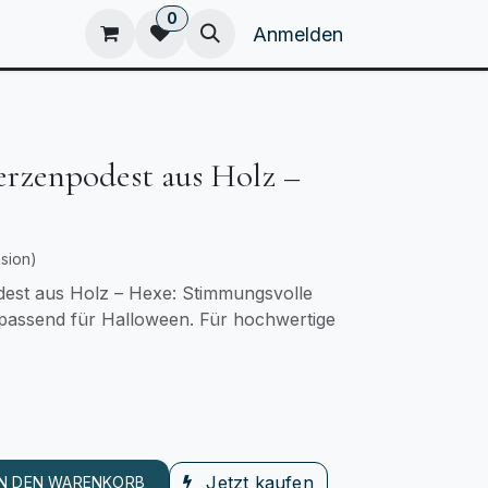
0
eam
Kataloge
Home
Anmelden
rzenpodest aus Holz –
sion)
est aus Holz – Hexe: Stimmungsvolle
, passend für Halloween. Für hochwertige
Jetzt kaufen
IN DEN WARENKORB