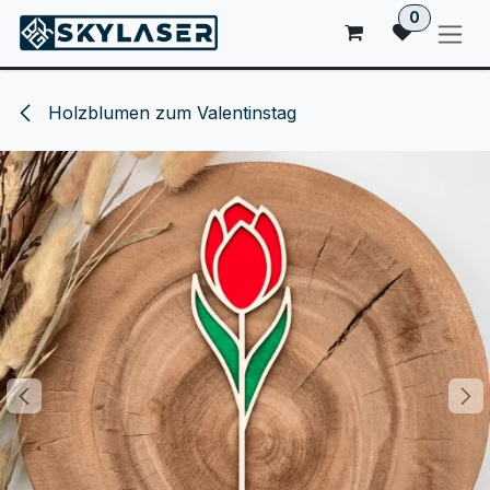
ZUM INHALT SPRINGEN
0
Holzblumen zum Valentinstag