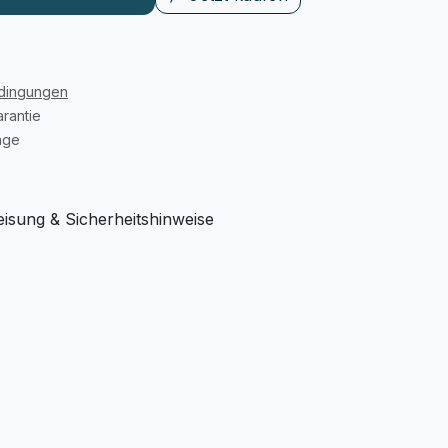
edingungen
rantie
age
sung & Sicherheitshinweise