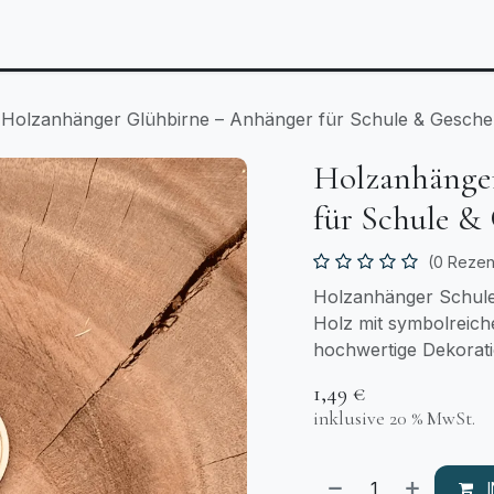
Anlässe
Personalisierbares
Laserzuschnitt
T
Holzanhänger Glühbirne – Anhänger für Schule & Gesch
Holzanhänge
für Schule &
(0 Rezen
Holzanhänger Schule
Holz mit symbolreiche
hochwertige Dekorati
1,49
€
inklusive 20 % MwSt.