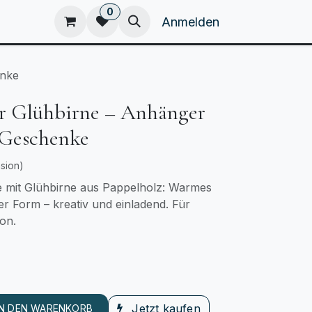
0
eam
Kataloge
Home
Anmelden
enke
r Glühbirne – Anhänger
 Geschenke
sion)
 mit Glühbirne aus Pappelholz: Warmes
r Form – kreativ und einladend. Für
on.
Jetzt kaufen
IN DEN WARENKORB