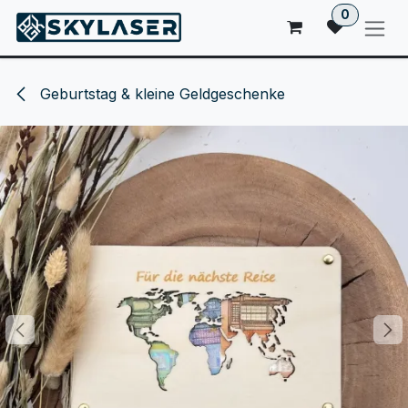
ZUM INHALT SPRINGEN
0
Geburtstag & kleine Geldgeschenke