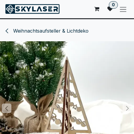
ZUM INHALT SPRINGEN
0
Weihnachtsaufsteller & Lichtdeko