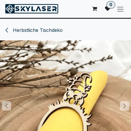
ZUM INHALT SPRINGEN
0
Herbstliche Tischdeko