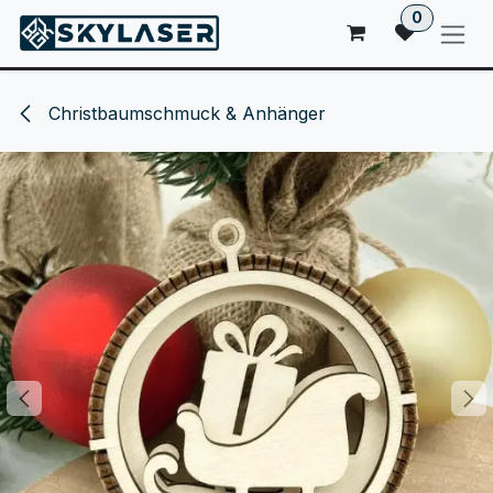
ZUM INHALT SPRINGEN
0
Christbaumschmuck & Anhänger