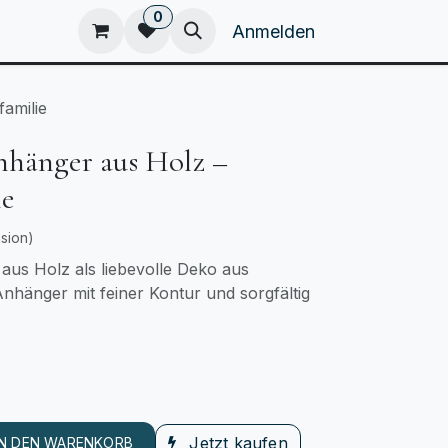
0
eam
Kataloge
Home
Anmelden
amilie
hänger aus Holz –
ie
sion)
us Holz als liebevolle Deko aus
Anhänger mit feiner Kontur und sorgfältig
Jetzt kaufen
IN DEN WARENKORB