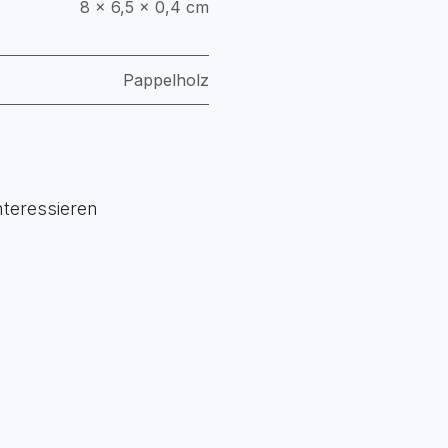
8 × 6,5 × 0,4 cm
Pappelholz
nteressieren