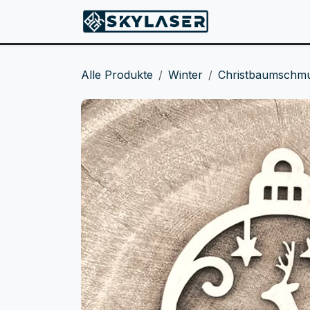
ZUM INHALT SPRINGEN
Produkte
Alle Produkte
Winter
Christbaumschm