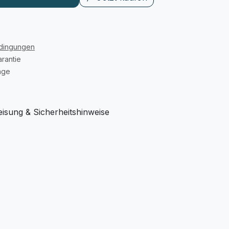
edingungen
rantie
age
sung & Sicherheitshinweise