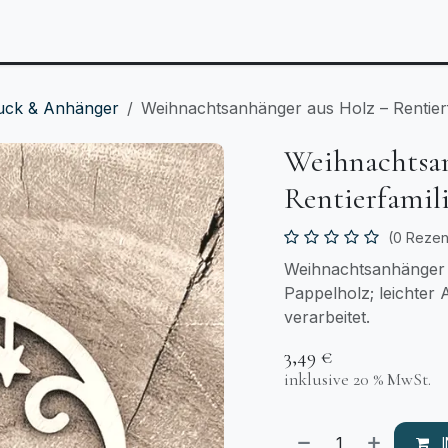
Anlässe
Personalisierbares
Laserzuschnitt
T
uck & Anhänger
Weihnachtsanhänger aus Holz – Rentierf
Weihnachtsan
Rentierfamil
(0 Rezen
Weihnachtsanhänger a
Pappelholz; leichter 
verarbeitet.
3,49
€
inklusive 20 % MwSt.