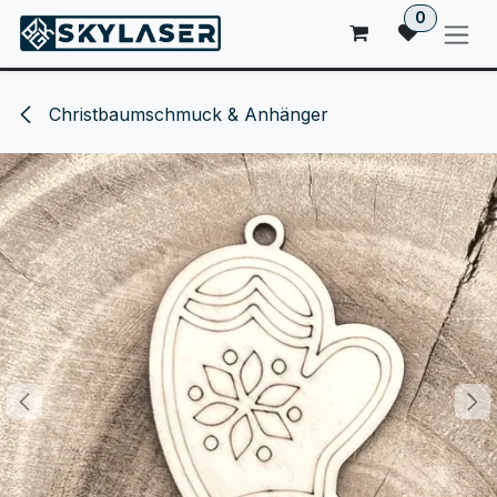
ZUM INHALT SPRINGEN
0
Christbaumschmuck & Anhänger